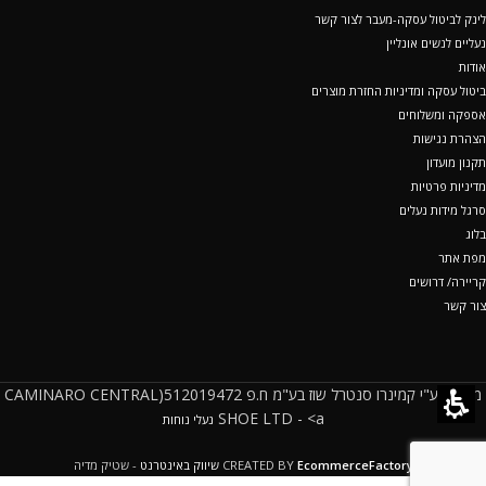
לינק לביטול עסקה-מעבר לצור קשר
נעליים לנשים אונליין
אודות
ביטול עסקה ומדיניות החזרת מוצרים
אספקה ומשלוחים
הצהרת נגישות
תקנון מועדון
מדיניות פרטיות
סרגל מידות נעלים
בלוג
מפת אתר
קריירה/ דרושים
צור קשר
מופעל ע"י קמינרו סנטרל שוז בע"מ ח.פ 512019472(CAMINARO CENTRAL
SHOE LTD - <a
נעלי נוחות
EcommerceFactory
CREATED BY
שיווק באינטרנט
- שטיק מדיה