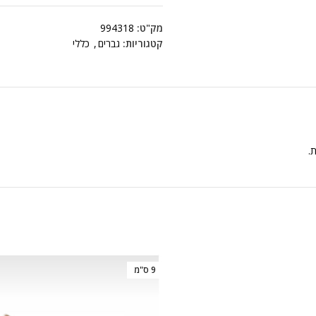
מק"ט:
994318
קטגוריות:
גברים
,
כללי
ת.
9 ס"מ