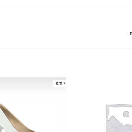
ת.
7 ס"מ