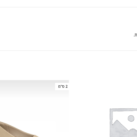
ת.
2 ס"מ