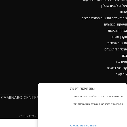
נעליים לנשים אונליין
אודות
ביטול עסקה ומדיניות החזרת מוצרים
אספקה ומשלוחים
הצהרת נגישות
תקנון מועדון
מדיניות פרטיות
סרגל מידות נעלים
בלוג
מפת אתר
קריירה/ דרושים
צור קשר
ניהול הסכמה לעוגיות
מופעל ע"י קמינרו סנטרל שוז בע"מ ח.פ 512019472(CAMINARO CENTRAL
אנחנו משתמשים בקבצי קוקיז לשיפור חווית הגלישה
SHOE LTD - <a
נעלי נוחות
המשך שימוש באתר מהווה הסכמה בהתאם למדיניות
EcommerceFactory
CREATED BY
שיווק באינטרנט
- שטיק מדיה
מדיניות פרטיות
מדיניות פרטיות