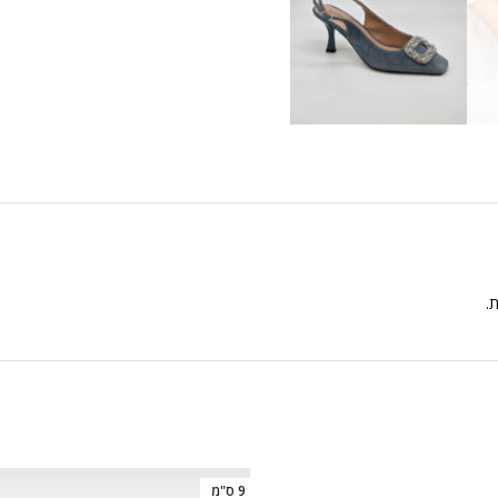
ת.
9 ס"מ