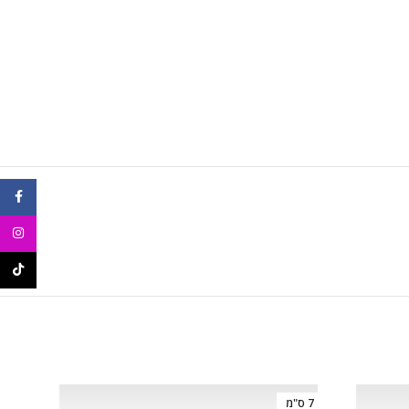
ebook
agram
ikTok
7 ס"מ
5 ס"מ