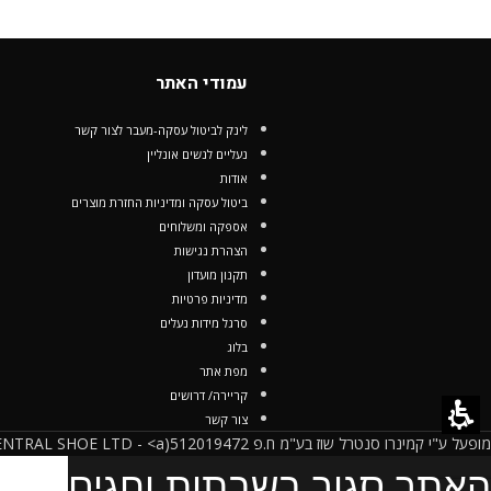
עמודי האתר
לינק לביטול עסקה-מעבר לצור קשר
נעליים לנשים אונליין
אודות
ביטול עסקה ומדיניות החזרת מוצרים
אספקה ומשלוחים
הצהרת נגישות
תקנון מועדון
מדיניות פרטיות
סרגל מידות נעלים
בלוג
מפת אתר
קריירה/ דרושים
צור קשר
מופעל ע"י קמינרו סנטרל שוז בע"מ ח.פ 512019472(CAMINARO CENTRAL SHOE LTD - <a
האתר סגור בשבתות וחגים