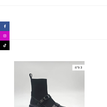
ebook
agram
ikTok
3 ס"מ
36%